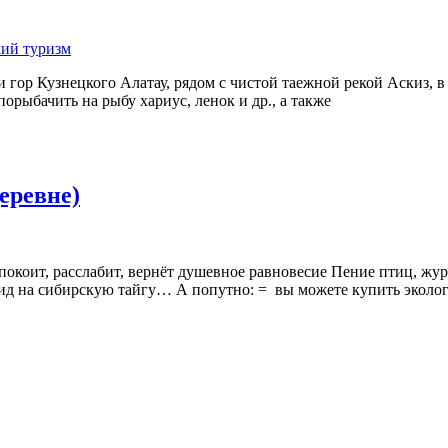
кий туризм
 гор Кузнецкого Алатау, рядом с чистой таежной рекой Аскиз,
рыбачить на рыбу хариус, ленок и др., а также
еревне)
окоит, расслабит, вернёт душевное равновесие Пение птиц, жур
 вид на сибирскую тайгу… А попутно: = вы можете купить эколо