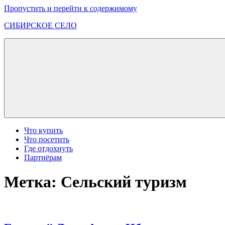
Пропустить и перейти к содержимому
СИБИРСКОЕ СЕЛО
Интересные
места
Хакасии
и
юга
Красноярского
края
Что купить
Что посетить
Где отдохнуть
Партнёрам
Метка:
Сельский туризм