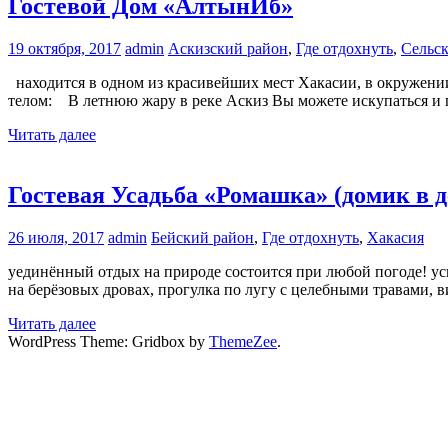
Гостевой Дом «АлтынИб»
19 октября, 2017
admin
Аскизский район
,
Где отдохнуть
,
Сельс
находится в одном из красивейших мест Хакасии, в окружении
телом: В летнюю жару в реке Аскиз Вы можете искупаться и по
Читать далее
Гостевая Усадьба «Ромашка» (домик в д
26 июля, 2017
admin
Бейский район
,
Где отдохнуть
,
Хакасия
уединённый отдых на природе состоится при любой погоде! усп
на берёзовых дровах, прогулка по лугу с целебными травами,
Читать далее
WordPress Theme: Gridbox by
ThemeZee
.