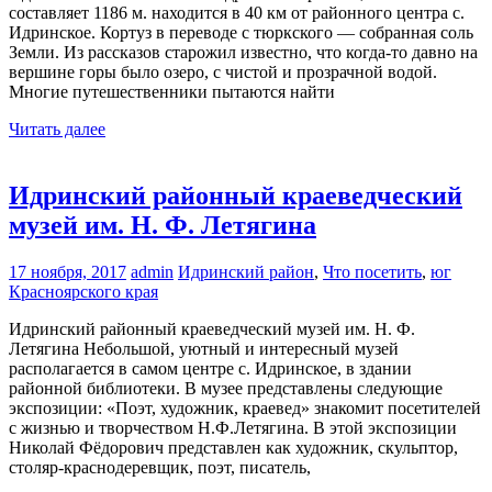
составляет 1186 м. находится в 40 км от районного центра с.
Идринское. Кортуз в переводе с тюркского — собранная соль
Земли. Из рассказов старожил известно, что когда-то давно на
вершине горы было озеро, с чистой и прозрачной водой.
Многие путешественники пытаются найти
Читать далее
Идринский районный краеведческий
музей им. Н. Ф. Летягина
17 ноября, 2017
admin
Идринский район
,
Что посетить
,
юг
Красноярского края
Идринский районный краеведческий музей им. Н. Ф.
Летягина Небольшой, уютный и интересный музей
располагается в самом центре с. Идринское, в здании
районной библиотеки. В музее представлены следующие
экспозиции: «Поэт, художник, краевед» знакомит посетителей
с жизнью и творчеством Н.Ф.Летягина. В этой экспозиции
Николай Фёдорович представлен как художник, скульптор,
столяр-краснодеревщик, поэт, писатель,