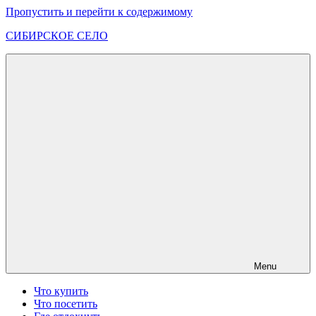
Пропустить и перейти к содержимому
СИБИРСКОЕ СЕЛО
Интересные
места
Хакасии
и
юга
Красноярского
края
Menu
Что купить
Что посетить