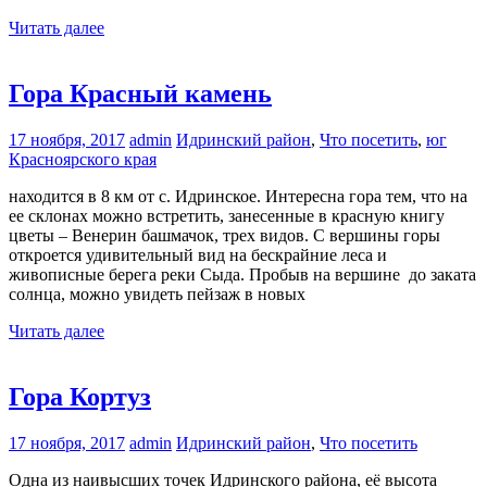
Читать далее
Гора Красный камень
17 ноября, 2017
admin
Идринский район
,
Что посетить
,
юг
Красноярского края
находится в 8 км от с. Идринское. Интересна гора тем, что на
ее склонах можно встретить, занесенные в красную книгу
цветы – Венерин башмачок, трех видов. С вершины горы
откроется удивительный вид на бескрайние леса и
живописные берега реки Сыда. Пробыв на вершине до заката
солнца, можно увидеть пейзаж в новых
Читать далее
Гора Кортуз
17 ноября, 2017
admin
Идринский район
,
Что посетить
Одна из наивысших точек Идринского района, её высота